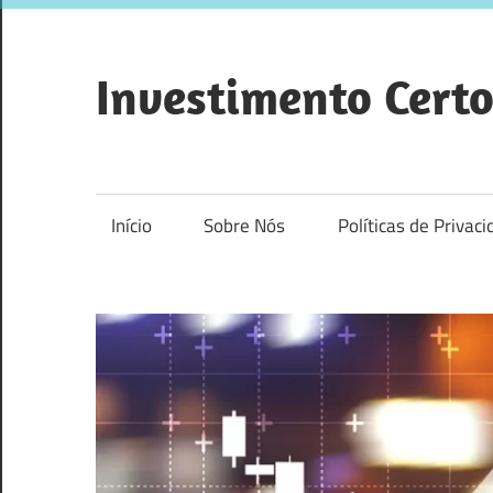
Skip
to
content
Investimento Cert
Como
escolher
o
Início
Sobre Nós
Políticas de Privac
investimento
certo
para
você?
Quer
saber
como
investir?